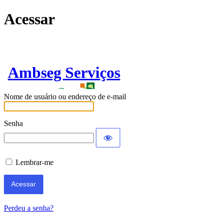
Acessar
Ambseg Serviços
Nome de usuário ou endereço de e-mail
Senha
Lembrar-me
Perdeu a senha?