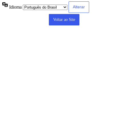
Idioma
Voltar ao Site