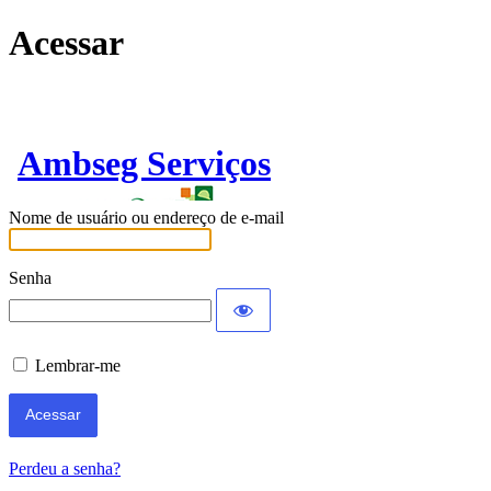
Acessar
Ambseg Serviços
Nome de usuário ou endereço de e-mail
Senha
Lembrar-me
Perdeu a senha?