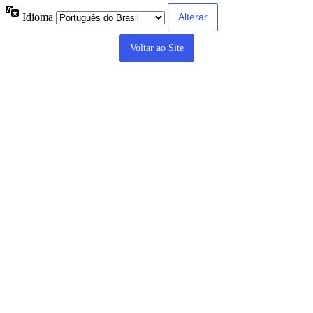
Idioma
Voltar ao Site