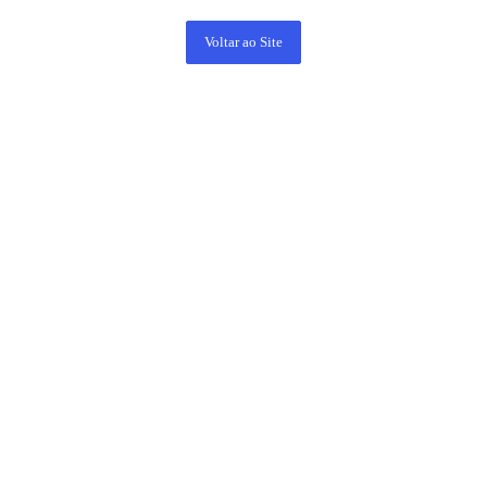
Voltar ao Site