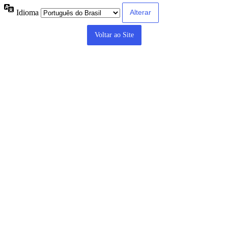
Idioma
Voltar ao Site