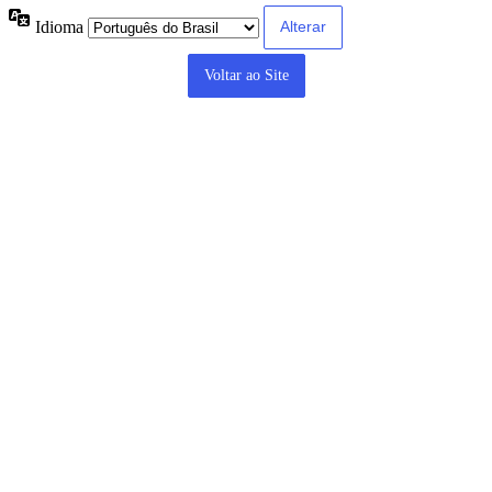
Idioma
Voltar ao Site