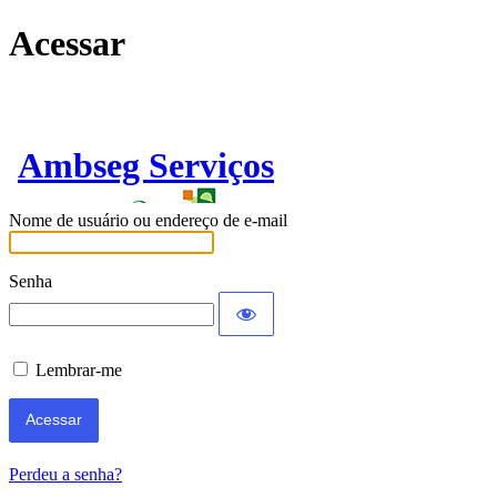
Acessar
Ambseg Serviços
Nome de usuário ou endereço de e-mail
Senha
Lembrar-me
Perdeu a senha?