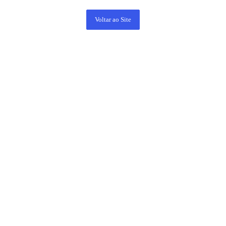
Voltar ao Site