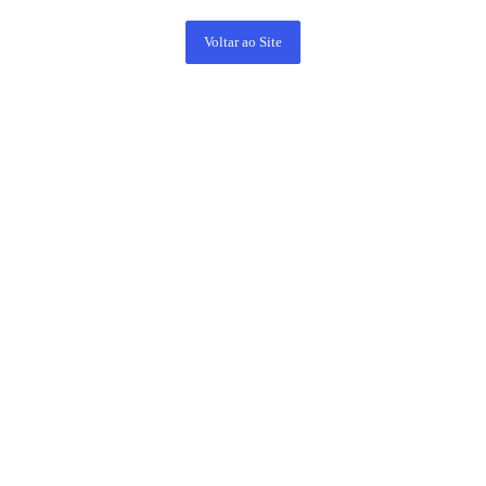
Voltar ao Site