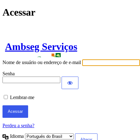
Acessar
Ambseg Serviços
Nome de usuário ou endereço de e-mail
Senha
Lembrar-me
Perdeu a senha?
Idioma